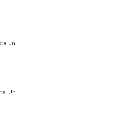
l
sta un
te. Un