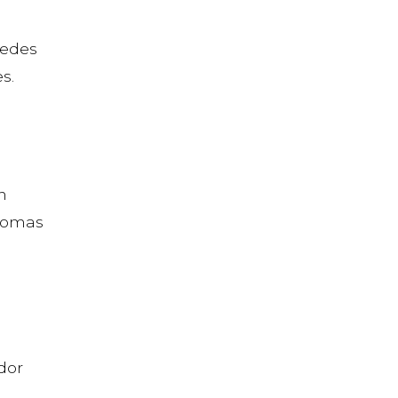
redes
s.
n
aromas
dor